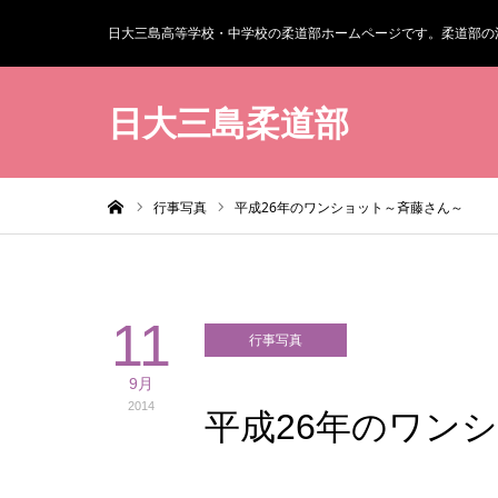
日大三島高等学校・中学校の柔道部ホームページです。柔道部の
日大三島柔道部
ホーム
行事写真
平成26年のワンショット～斉藤さん～
11
行事写真
9月
2014
平成26年のワン