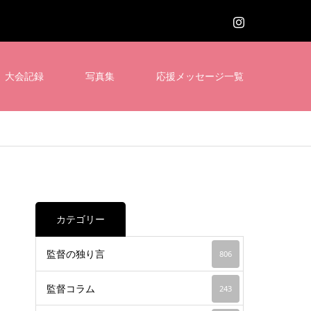
大会記録
写真集
応援メッセージ一覧
カテゴリー
監督の独り言
806
監督コラム
243