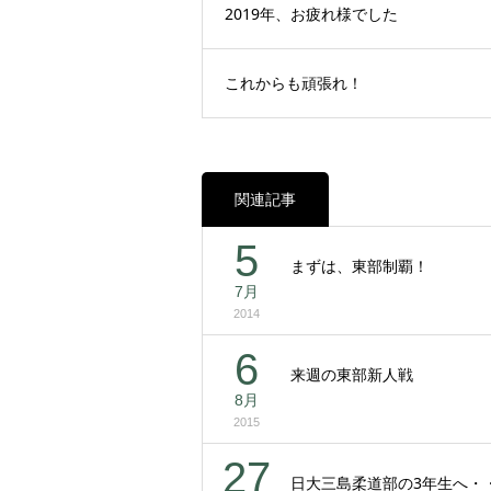
2019年、お疲れ様でした
これからも頑張れ！
関連記事
5
まずは、東部制覇！
7月
2014
6
来週の東部新人戦
8月
2015
27
日大三島柔道部の3年生へ・