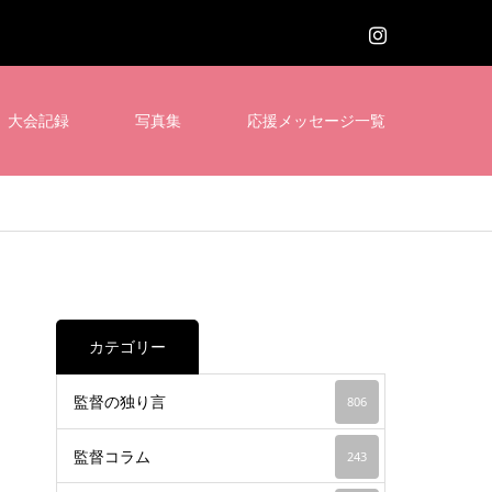
大会記録
写真集
応援メッセージ一覧
カテゴリー
監督の独り言
806
監督コラム
243