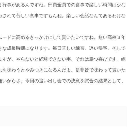
う行事があるんですね。
部員全員での食事で楽しい時間は少な
わされて苦しい食事ですもんね。
楽しい会話なんてあるわけな
ムードに高めるきっかけにして貰いたいですね
。短い高校３年
きな成長時期になります。
毎日苦しい練習、遅い帰宅、そして
ますが、やらないと経験できない事、
それは勝つ喜びです。練
れを味わうとやみつきになるんだよ。
是非皆で味わって貰いた
無いからさ。
今回の追い出し会での決意を試合の結果として、