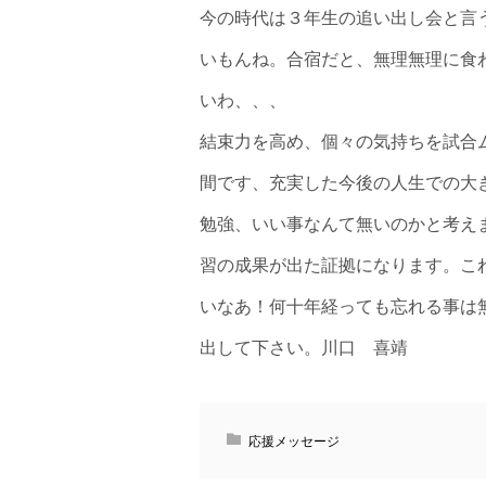
今の時代は３年生の追い出し会と言
いもんね。合宿だと、
無理無理に食
いわ、、、
結束力を高め、
個々の気持ちを試合
間です、
充実した今後の人生での大
勉強、
いい事なんて無いのかと考え
習の成果が出た証拠になります。
こ
いなあ！
何十年経っても忘れる事は
出して下さい。川口 喜靖
応援メッセージ