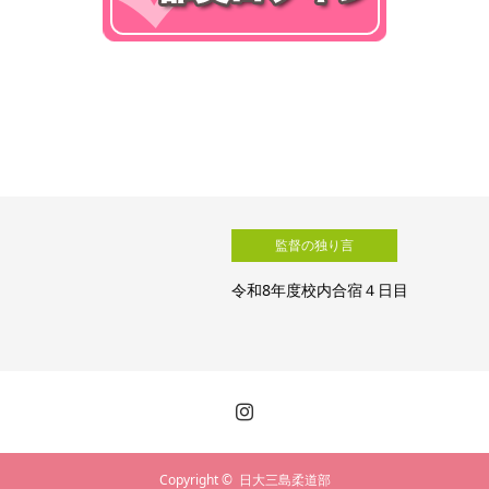
監督の独り言
令和8年度校内合宿４日目
Copyright ©
日大三島柔道部