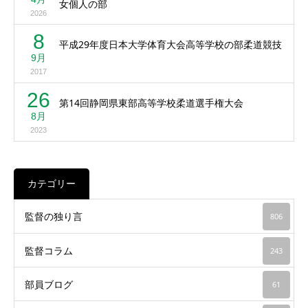
女個人の部
2026
8
平成29年度日本大学体育大会高等学校の部柔道競技
9月
2017
26
第14回静岡県東部高等学校柔道選手権大会
8月
2023
カテゴリー
監督の独り言
806
監督コラム
243
部員ブログ
61