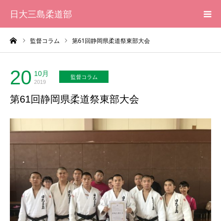
日大三島柔道部
ーム
監督コラム
第61回静岡県柔道祭東部大会
HOME
柔道部 紹介
20
10月
監督コラム
2019
第61回静岡県柔道祭東部大会
ブログ
大会記録
写真集
応援メッセージ一覧