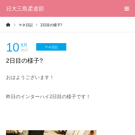
日大三島柔道部
ーム
マネ日記
2日目の様子?
HOME
柔道部 紹介
10
8月
マネ日記
2017
2日目の様子?
ブログ
おはようございます！
大会記録
写真集
昨日のインターハイ2日目の様子です！
応援メッセージ一覧