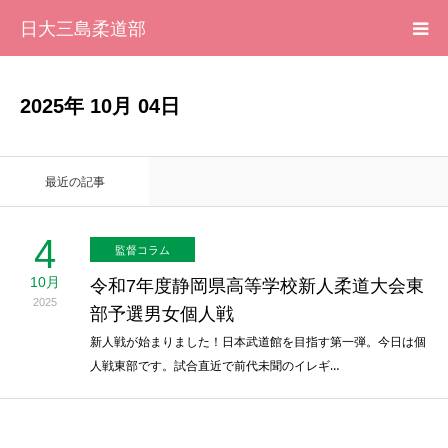
日大三島柔道部
HOME
2025年 10月 04日
柔道部 紹介
最近の記事
ブログ
4
監督コラム
大会記録
10月
令和7年度静岡県高等学校新人柔道大会東
2025
写真集
部予選男女個人戦
新人戦が始まりました！日本武道館を目指す第一弾。今日は個
人戦東部です。試合直近で前代未聞のイレギ…
応援メッセージ一覧